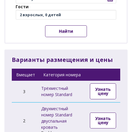
Гости
Найти
Варианты размещения и цены
Вмещает
Категория номера
Трёхместный
Узнать
3
цену
номер Standard
Двухместный
номер Standard
Узнать
2
двуспальная
цену
кровать