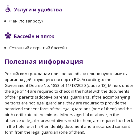
Услуги и удобства
Фен (по запросу)
Бассейн и пляж
Сезонный открытый бассейн
Полезная информация
Российским гражданам при заезде обязательно нужно иметь
оригинал действующего паспорта РФ. According to the
Government Decree No. 1853 of 11/18/2020 (clause 18), Minors under
the age of 14 are required to check in the hotel with the documents
of their parents (adoptive parents, guardians). If the accompanying
persons are not legal guardians, they are required to provide the
notarized consent form of the legal guardians (one of them) and the
birth certificate of the minors. Minors aged 14 or above, in the
absence of legal representatives next to them, are required to check
in the hotel with his/her identity document and a notarized consent
form from the legal guardian (one of them).