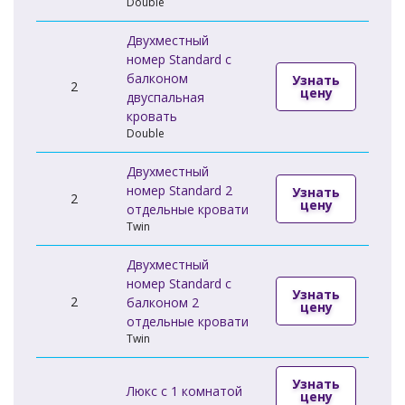
Double
Двухместный
номер Standard с
балконом
Узнать
2
цену
двуспальная
кровать
Double
Двухместный
номер Standard 2
Узнать
2
цену
отдельные кровати
Twin
Двухместный
номер Standard с
Узнать
2
балконом 2
цену
отдельные кровати
Twin
Узнать
Люкс c 1 комнатой
цену