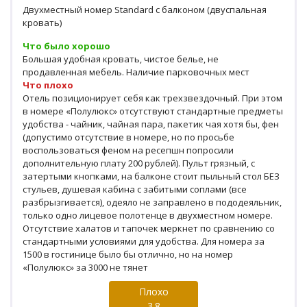
Двухместный номер Standard с балконом (двуспальная
кровать)
Что было хорошо
Большая удобная кровать, чистое белье, не
продавленная мебель. Наличие парковочных мест
Что плохо
Отель позиционирует себя как трехзвездочный. При этом
в номере «Полулюкс» отсутствуют стандартные предметы
удобства - чайник, чайная пара, пакетик чая хотя бы, фен
(допустимо отсутствие в номере, но по просьбе
воспользоваться феном на ресепшн попросили
дополнительную плату 200 рублей). Пульт грязный, с
затертыми кнопками, на балконе стоит пыльный стол БЕЗ
стульев, душевая кабина с забитыми соплами (все
разбрызгивается), одеяло не заправлено в пододеяльник,
только одно лицевое полотенце в двухместном номере.
Отсутствие халатов и тапочек меркнет по сравнению со
стандартными условиями для удобства. Для номера за
1500 в гостинице было бы отлично, но на номер
«Полулюкс» за 3000 не тянет
Плохо
3.8