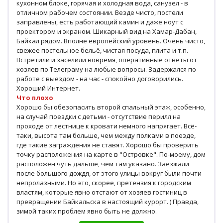
кухонном блоке, горячая и холодная вода, санузел - в
отличном рабочем состоянии. Везде чисто, постели
заправлены, есть работающий камин и даже ноут с
проектором и экраном. Шикарный вид на Хамар-Дабан,
Байкал рядом. Вполне европейский уровень. Очень чисто,
свежее постельное бельё, чистая посуда, плита и т.п.
Встретили и заселили вовремя, оперативные ответы от
хозяев по Телеграму на любые вопросы. Задержался по
работе с выездом - на час - спокойно договорились.
Хороший Интернет.
Что плохо
Хорошо бы обезопасить второй спальный этаж, особенно,
на случай поездки с детьми - отсутствие перилл на
проходе от лестнице к кровати немного напрягает. Всё-
таки, высота там больше, чем между полками в поезде,
где такие заграждения не ставят. Хорошо бы проверить
точку расположения на карте в "Островке". По-моему, дом
расположен чуть дальше, чем там указано. Заезжали
после большого дождя, от этого улицы вокруг были почти
непролазными. Но это, скорее, претензия к городским
властям, которые явно отстают от хозяев гостиниц в
превращении Байкальска в настоящий курорт. ) Правда,
зимой таких проблем явно быть не должно.