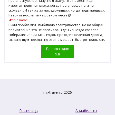
про опасную лестницу, но я скажу, что на лестнице
имеется приятная вязка, когда наступаешь ноги не
скользят. И так же за них держишься, когда подымаешься.
Разбить нос легче на ровном месте😅
Что плохо
Были проблемки , выбивало электричество, но на общее
впечатление это не повлияло. В день выезда хозяева
собирались починить. Рядом проходит железная дорога,
слышно шум поезда , но это не мешает, быстро привыкли.
Превосходно
9.8
mixtravel.ru 2026
Гостиницы
Авиабилеты