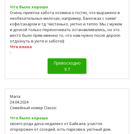
Что было хорошо
Очень приятна забота хозяина о гостях, что выражено в
необязательных мелочах, например, баночках с чаем/
кофе/сахаром и тд. Чистенько, уютно и тепло. Мы с мужем
и дочкой только переночевать останавливались, но это
место было прям именно то, что нам нужно после дороги-
отдохнуть в уюте и заботе))
Что плохо
-
Превосходно
9.7
Maria
24.04.2024
Семейный номер Classic
Что было хорошо
своего рода дача недалеко от Байкала. участок
огоророжен от соседей, есть парковка. уютный дом.