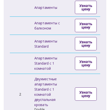
Узнать
Апартаменты
цену
Апартаменты с
Узнать
цену
балконом
Апартаменты
Узнать
цену
Standard
Апартаменты
Узнать
Standard c 1
цену
комнатой
Двухместные
апартаменты
Standard c 1
Узнать
2
комнатой
цену
двуспальная
кровать
Double