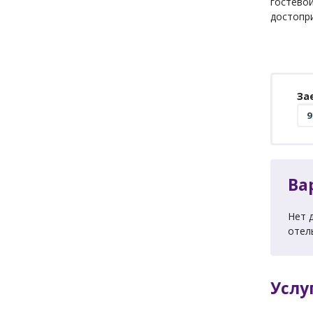
гостевой
достопр
За
Ва
Нет 
отел
Услу