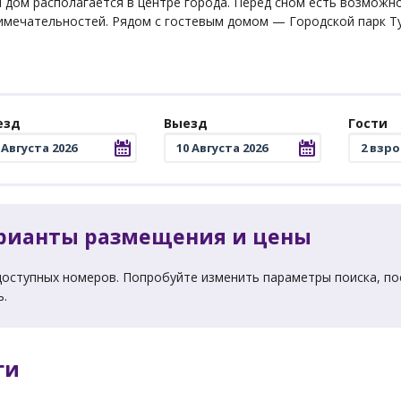
 дом располагается в центре города. Перед сном есть возможн
имечательностей. Рядом с гостевым домом — Городской парк Ту
езд
Выезд
Гости
рианты размещения и цены
доступных номеров. Попробуйте изменить параметры поиска, по
ь.
ги