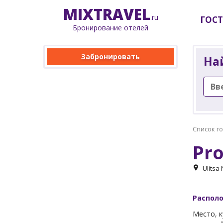
MIX
TRAVEL
.ru
ГОС
Бронирование отелей
Забронировать
На
Список г
Pro
Ulitsa
Распол
Место, к