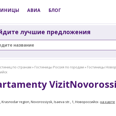
ТИНИЦЫ
АВИА
БЛОГ
йдите лучшие предложения
остиниц по странам
»
Гостиницы Россия по городам
»
Гостиницы Новор
ийск
rtamenty VizitNovorossiy
, Krasnodar region, Novorossiysk, Isaeva str., 1, Новороссийск
-
на карте