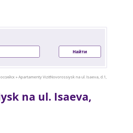
Найти
оссийск
»
Apartamenty VizitNovorossiysk na ul. Isaeva, d.1,
sk na ul. Isaeva,