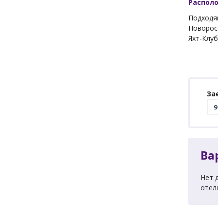
Распол
Подходящ
Новорос
Яхт-Клуб
За
Ва
Нет 
отел