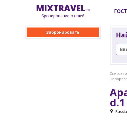
MIX
TRAVEL
.ru
ГОС
Бронирование отелей
Забронировать
На
Список г
Новоросс
Apa
d.1
Russia