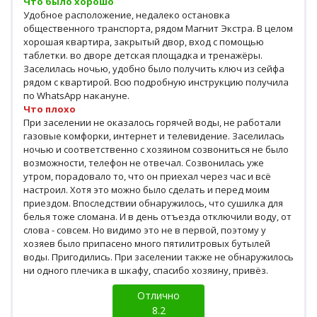
Что было хорошо
Удобное расположение, недалеко остановка
общественного транспорта, рядом Магнит Экстра. В целом
хорошая квартира, закрытый двор, вход с помощью
таблетки. во дворе детская площадка и тренажёры.
Заселилась ночью, удобно было получить ключ из сейфа
рядом с квартирой. Всю подробную инструкцию получила
по WhatsApp накануне.
Что плохо
При заселении не оказалось горячей воды, не работали
газовые комфорки, интернет и телевидение. Заселилась
ночью и соответственно с хозяином созвониться не было
возможности, телефон не отвечал. Созвонилась уже
утром, порадовало то, что он приехал через час и всё
настроил. Хотя это можно было сделать и перед моим
приездом. Впоследствии обнаружилось, что сушилка для
белья тоже сломана. И в день отъезда отключили воду, от
слова - совсем. Но видимо это не в первой, поэтому у
хозяев было припасено много пятилитровых бутылей
воды. Пригодились. При заселении также не обнаружилось
ни одного плечика в шкафу, спасибо хозяину, привёз.
Отлично
8.2