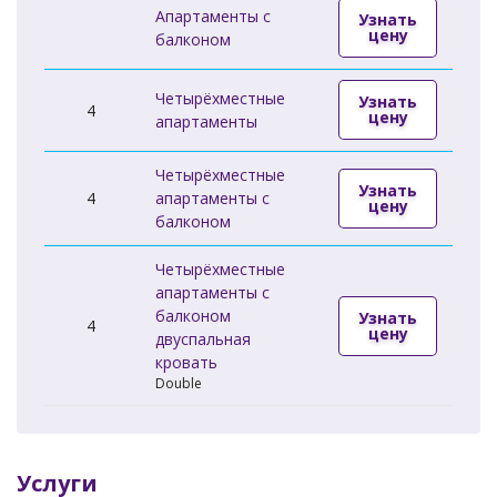
Апартаменты с
Узнать
цену
балконом
Четырёхместные
Узнать
4
цену
апартаменты
Четырёхместные
Узнать
4
апартаменты с
цену
балконом
Четырёхместные
апартаменты с
балконом
Узнать
4
цену
двуспальная
кровать
Double
Услуги