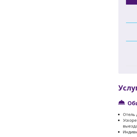
Услу
Об
Отель 
Ускоре
выезд
Индиви