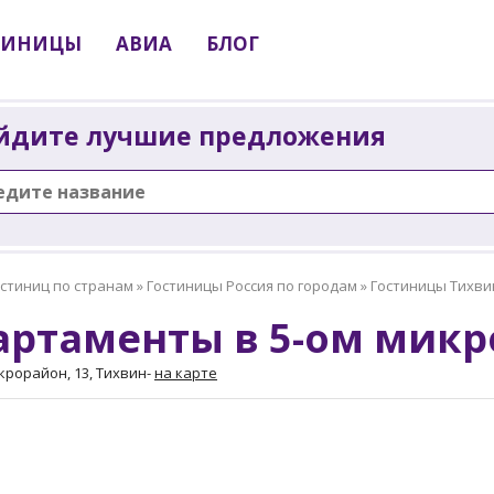
ТИНИЦЫ
АВИА
БЛОГ
йдите лучшие предложения
остиниц по странам
»
Гостиницы Россия по городам
»
Гостиницы Тихви
артаменты в 5-ом микр
крорайон, 13, Тихвин
-
на карте