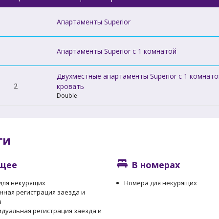
Апартаменты Superior
Апартаменты Superior c 1 комнатой
Двухместные апартаменты Superior c 1 комнато
2
кровать
Double
ги
щее
В номерах
для некурящих
Номера для некурящих
нная регистрация заезда и
а
дуальная регистрация заезда и