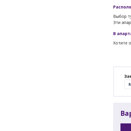
Распол
Выбор т
Эти апар
В апар
Хотите о
За
Ва