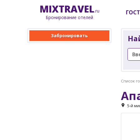
MIX
TRAVEL
.ru
ГОС
Бронирование отелей
Забронировать
На
Список г
Ап
5-й ми