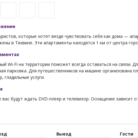
ожение
уристов, которые хотят везде чувствовать себя как дома — ап
ены в Тихвине. Эти апартаменты находятся 1 км от центра горо
таментах
ый Wi-Fi на территории поможет всегда оставаться на связи. 
ая парковка. Для путешественников на машине организована пла
, гладильные услуги.
ре
 вас будут ждать DVD-плеер и телевизор. Оснащение зависит о
езд
Выезд
Гости