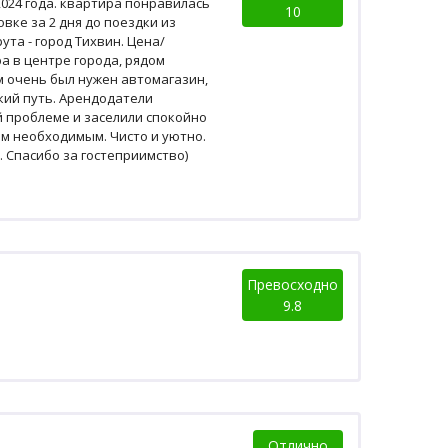
024 года. квартира понравилась
10
вке за 2 дня до поездки из
та - город Тихвин. Цена/
а в центре города, рядом
м очень был нужен автомагазин,
кий путь. Арендодатели
й проблеме и заселили спокойно
м необходимым. Чисто и уютно.
. Спасибо за гостеприимство)
Превосходно
9.8
Отлично