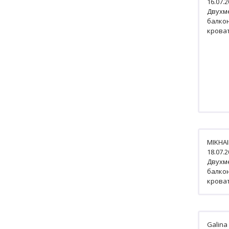
16.07.
Двухм
балко
кроват
MIKHAI
18.07.
Двухм
балко
кроват
Galina