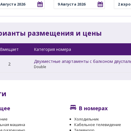
рианты размещения и цены
Вмещает
Категория номера
Двухместные апартаменты с балконом двуспал
2
Double
ги
щее
В номерах
ение
Холодильник
льная машина
Кабельное телевидение
ие разрешено
Телевизор