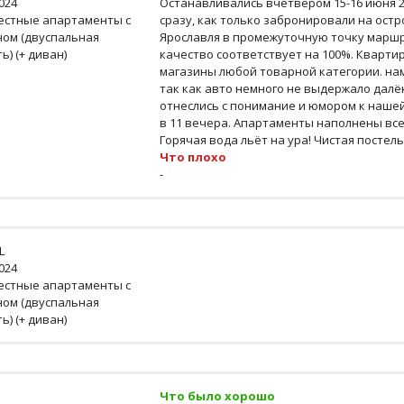
2024
Останавливались вчетвером 15-16 июня 2
естные апартаменты с
сразу, как только забронировали на остро
ном (двуспальная
Ярославля в промежуточную точку маршру
ь) (+ диван)
качество соответствует на 100%. Квартир
магазины любой товарной категории. на
так как авто немного не выдержало далё
отнеслись с понимание и юмором к наше
в 11 вечера. Апартаменты наполнены все
Горячая вода льёт на ура! Чистая постель
Что плохо
-
L
2024
естные апартаменты с
ном (двуспальная
ь) (+ диван)
Что было хорошо