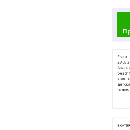
П
Elvira
28.03.
Апарт
beachf
крова
детска
включ
EKATE