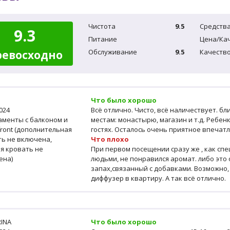
Чистота
9.5
Средства
9.3
Питание
Цена/Ка
Обслуживание
9.5
Качество
ревосходно
Что было хорошо
2024
Всё отлично. Чисто, всё наличествует. б
аменты с балконом и
местам: монастырю, магазин и т.д. Ребен
ront (дополнительная
гостях. Осталось очень приятное впечат
ть не включена,
Что плохо
я кровать не
При первом посещении сразу же , как сп
ена)
людьми, не понравился аромат. либо это
запах,связанный с добавками. Возможно,
диффузер в квартиру. А так всё отлично.
RINA
Что было хорошо