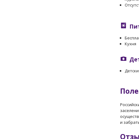
Отсутс
Пи
Беспла
Кухня
Де
Детски
Поле
Российск
заселени
осуществ
и забрат
Отз