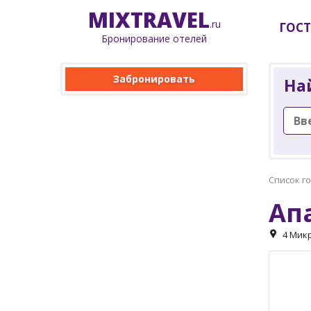
MIX
TRAVEL
.ru
ГОС
Бронирование отелей
Забронировать
На
Список г
Ап
4 Микр