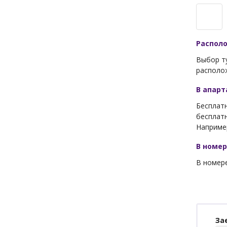
Распол
Выбор т
располож
В апар
Бесплатн
бесплатн
Например
В номе
В номере
За