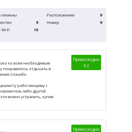
 гигиены
Расположение
9
чество
9
Номер
9
 Wi-Fi
10
Превосходно
лизко ко всем необходимым
9.2
ку понравилось отдыхать в
ление.Спасибо.
ециалисту работающему с
 освежитель либо другой
 эти можно устранить, купив
Превосходно