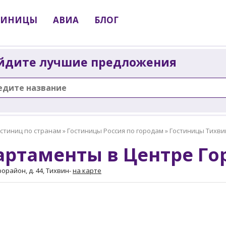
ТИНИЦЫ
АВИА
БЛОГ
йдите лучшие предложения
остиниц по странам
»
Гостиницы Россия по городам
»
Гостиницы Тихви
артаменты в Центре Го
орайон, д. 44, Тихвин
-
на карте