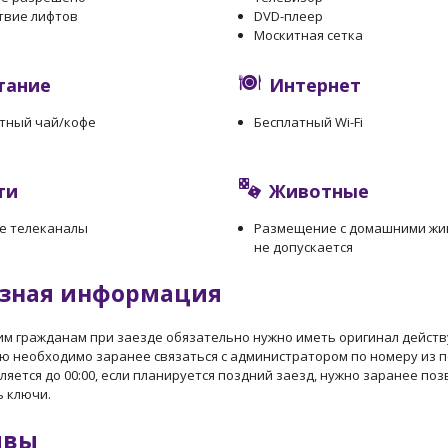
твие лифтов
DVD-плеер
Москитная сетка
тание
Интернет
тный чай/кофе
Бесплатный Wi-Fi
ти
Животные
е телеканалы
Размещение с домашними ж
не допускается
зная информация
им гражданам при заезде обязательно нужно иметь оригинал действ
ю необходимо заранее связаться с администратором по номеру из 
ляется до 00:00, если планируется поздний заезд, нужно заранее по
ь ключи.
ывы