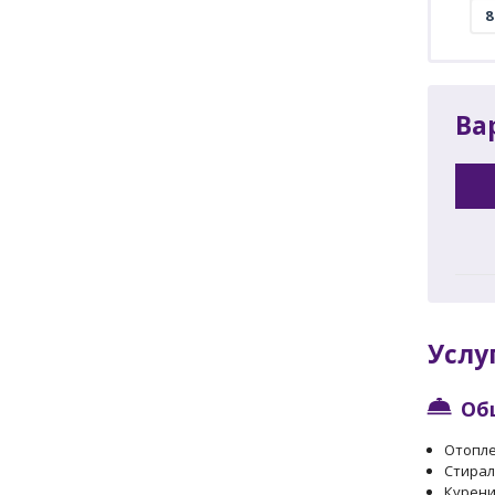
Ва
Услу
Об
Отопл
Стира
Курен