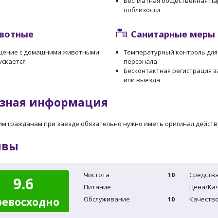
Бесплатная общественная па
поблизости
вотные
Санитарные меры
щение с домашними животными
Температурный контроль для
ускается
персонала
Бесконтактная регистрация з
или выезда
зная информация
им гражданам при заезде обязательно нужно иметь оригинал дейст
ывы
Чистота
10
Средства
9.6
Питание
Цена/Ка
Обслуживание
10
Качество
ревосходно