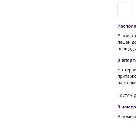
Распол
В поиска
пешей до
площадь 
В апар
На терри
припарко
парковке
Гостям д
В номе
В номере