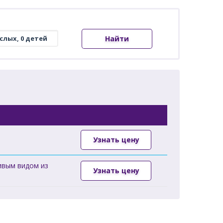
Найти
Узнать цену
ивым видом из
Узнать цену