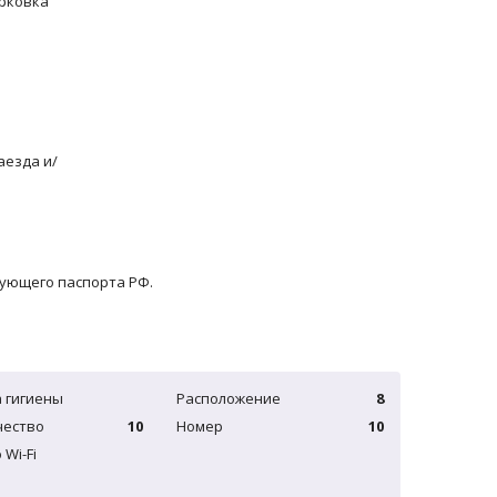
рковка
аезда и/
вующего паспорта РФ.
 гигиены
Расположение
8
чество
10
Номер
10
 Wi-Fi