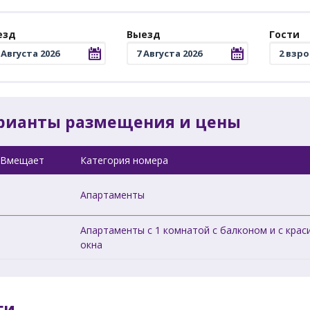
езд
Выезд
Гости
рианты размещения и цены
Вмещает
Категория номера
Апартаменты
Апартаменты c 1 комнатой с балконом и с крас
окна
ги