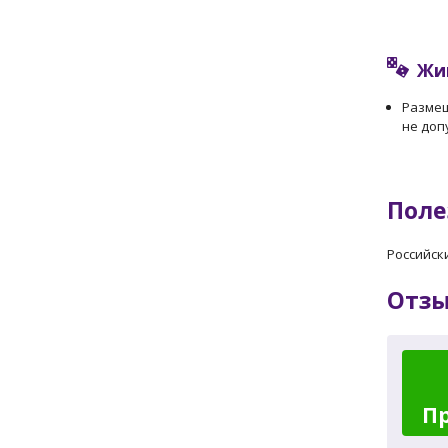
Жи
Разме
не доп
Поле
Российск
Отз
П