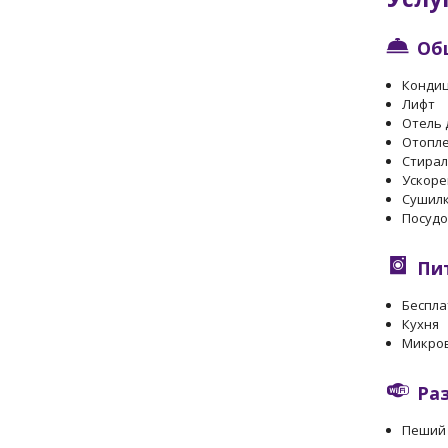
Об
Конди
Лифт
Отель 
Отопл
Стира
Ускоре
Сушил
Посуд
Пи
Беспла
Кухня
Микро
Ра
Пеший