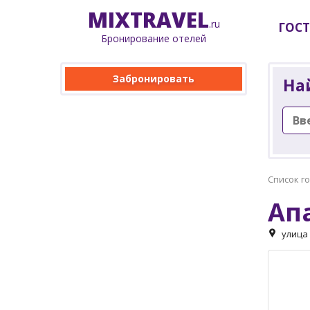
MIX
TRAVEL
.ru
ГОС
Бронирование отелей
Забронировать
На
Список г
Ап
улица 