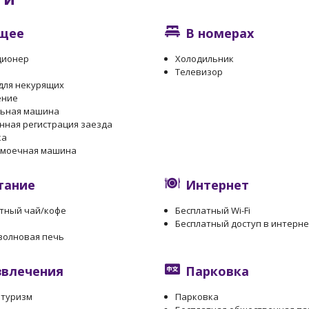
щее
В номерах
ционер
Холодильник
Телевизор
для некурящих
ение
льная машина
нная регистрация заезда
ка
омоечная машина
тание
Интернет
тный чай/кофе
Бесплатный Wi-Fi
Бесплатный доступ в интерне
волновая печь
звлечения
Парковка
 туризм
Парковка