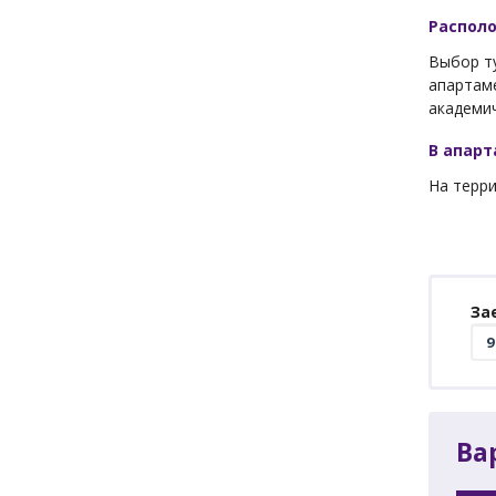
Распол
Выбор ту
апартаме
академич
В апар
На терри
За
Ва