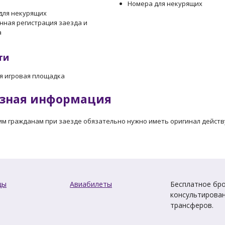
Номера для некурящих
для некурящих
нная регистрация заезда и
а
ти
я игровая площадка
зная информация
им гражданам при заезде обязательно нужно иметь оригинал дейст
цы
Авиабилеты
Бесплатное бро
консультирован
трансферов.