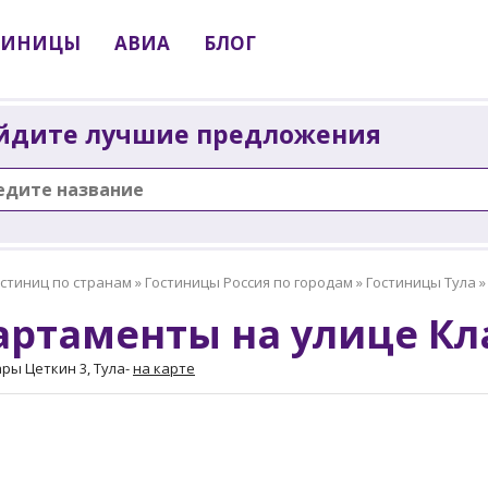
ТИНИЦЫ
АВИА
БЛОГ
йдите лучшие предложения
остиниц по странам
»
Гостиницы Россия по городам
»
Гостиницы Тула
артаменты на улице Кл
ары Цеткин 3, Тула
-
на карте