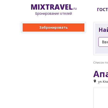
MIX
TRAVEL
.ru
ГОС
Бронирование отелей
Забронировать
На
Список г
Ап
ул. Кл