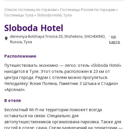
Список гостиниц по странам
»
Гостиницы Россия по городам
»
Гостиницы Тула
»
Sloboda Hotel, Тула
Sloboda Hotel
derevnya Bolshaya Trosna 20, Shchekino, SHCHEKINO,
-
на
Russia, Тула
карте
Расположение
Путешествовать экономно — легко: отель «Sloboda Hotel»
находится в Туле. Этот отель расположен в 23 км от
центра города. Рядом с отелем можно прогуляться.
Неподалёку: Ясная Поляна, Памятник 3 Штыка и Стадион
«Арсенал».
В отеле
Бесплатный Wi-Fi на территории поможет всегда
оставаться на связи. Специально для
автопутешественников организована парковка. Также для
гостей в отеле: сауна. Среди развлечений на территории —