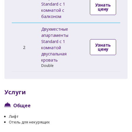
Standard c 1
Узнать
цену
комнатой с
балконом
Двухместные
апартаменты
Standard c 1
Узнать
2
комнатой
цену
двуспальная
кровать
Double
Услуги
Общее
Лифт
Отель для некурящих