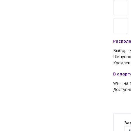
Распол
Выбор ту
Шипунова
Кремлевс
В апар
Wi-Fi на
Доступна
За