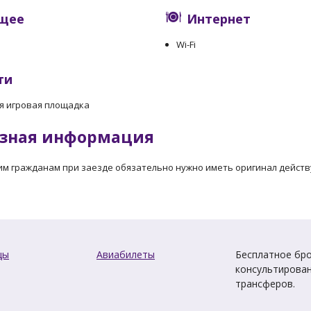
щее
Интернет
Wi-Fi
ти
я игровая площадка
зная информация
им гражданам при заезде обязательно нужно иметь оригинал дейст
цы
Авиабилеты
Бесплатное бро
консультирован
трансферов.