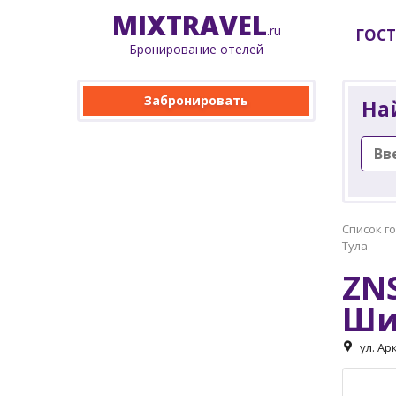
MIX
TRAVEL
.ru
ГОС
Бронирование отелей
Забронировать
На
Список г
Тула
ZNS
Ши
ул. Ар