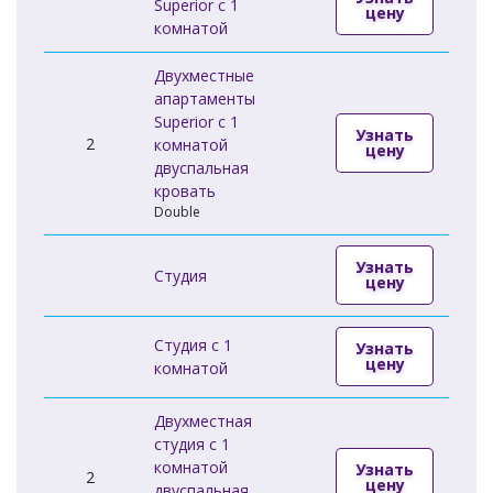
Superior c 1
цену
комнатой
Двухместные
апартаменты
Superior c 1
Узнать
2
комнатой
цену
двуспальная
кровать
Double
Узнать
Студия
цену
Студия c 1
Узнать
цену
комнатой
Двухместная
студия c 1
комнатой
Узнать
2
цену
двуспальная