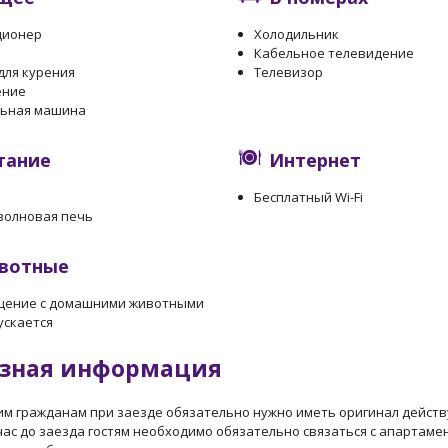
ционер
Холодильник
Кабельное телевидение
для курения
Телевизор
ение
льная машина
тание
Интернет
Бесплатный Wi-Fi
волновая печь
вотные
щение с домашними животными
ускается
зная информация
им гражданам при заезде обязательно нужно иметь оригинал действу
а час до заезда гостям необходимо обязательно связаться с апартам