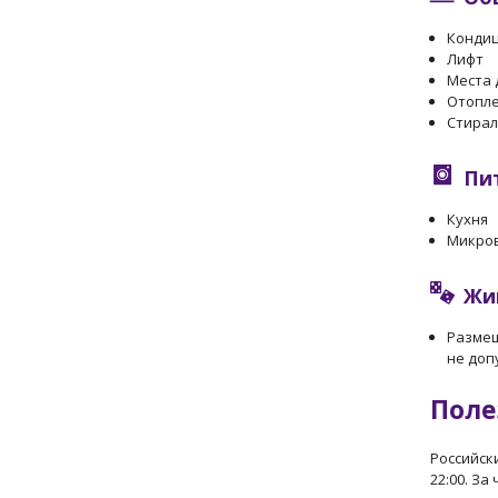
Конди
Лифт
Места 
Отопл
Стира
Пи
Кухня
Микро
Жи
Разме
не доп
Поле
Российск
22:00. З