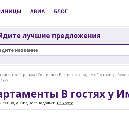
ТИНИЦЫ
АВИА
БЛОГ
йдите лучшие предложения
остиниц по странам
»
Гостиницы Россия по городам
»
Гостиницы Зелен
льск
артаменты В гостях у 
Ленина, д.11к2, Зеленодольск
-
на карте