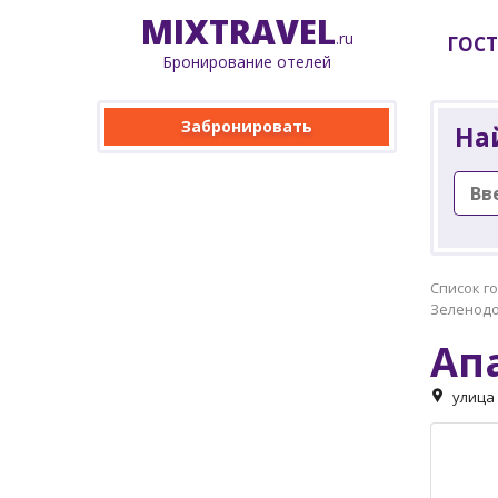
MIX
TRAVEL
.ru
ГОС
Бронирование отелей
Забронировать
На
Список г
Зеленодо
Ап
улица 