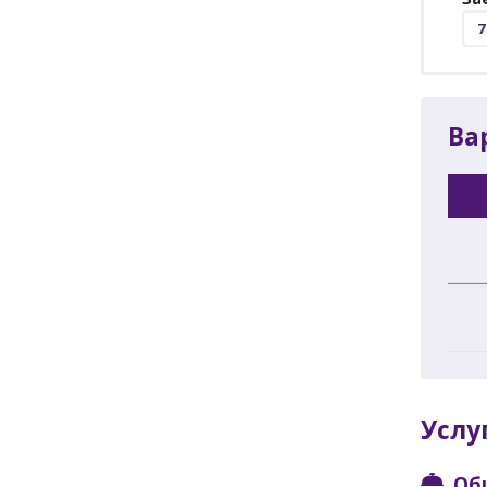
Ва
Услу
Об