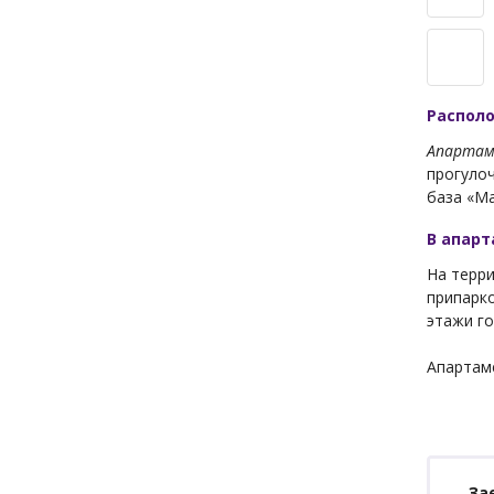
Распол
Апартам
прогулоч
база «Ма
В апар
На терри
припарко
этажи го
Апартам
За