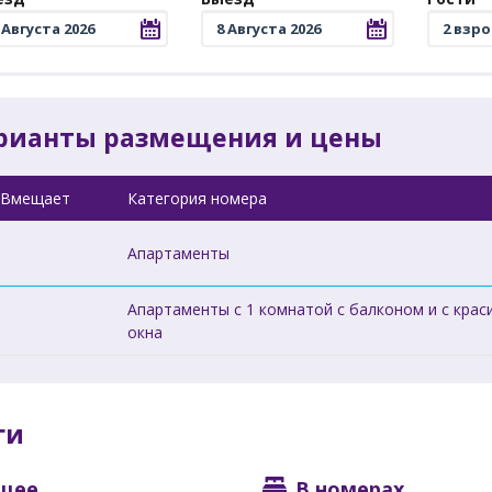
рианты размещения и цены
Вмещает
Категория номера
Апартаменты
Апартаменты c 1 комнатой с балконом и с крас
окна
ги
щее
В номерах